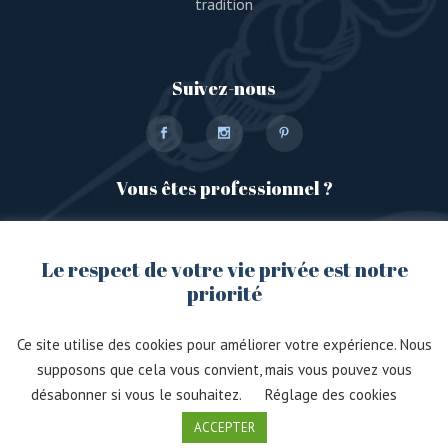
tradition
Suivez-nous
Vous êtes professionnel ?
Rendez-vous sur notre plateforme dédiée
Le respect de votre vie privée est notre
priorité
Ce site utilise des cookies pour améliorer votre expérience. Nous
supposons que cela vous convient, mais vous pouvez vous
désabonner si vous le souhaitez.
Réglage des cookies
© 2021, Mosaïque. Créé avec passion par
ACCEPTER
Immersive.