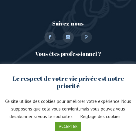
Suivez-nous
Vous êtes professionnel ?
Rendez-vous sur notre plateforme dédiée
Le respect de votre vie privée est notre
priorité
Ce site utilise des cookies pour améliorer votre expérience. Nous
supposons que cela vous convient, mais vous pouvez vous
désabonner si vous le souhaitez.
Réglage des cookies
© 2021, Mosaïque. Créé avec passion par
ACCEPTER
Immersive.