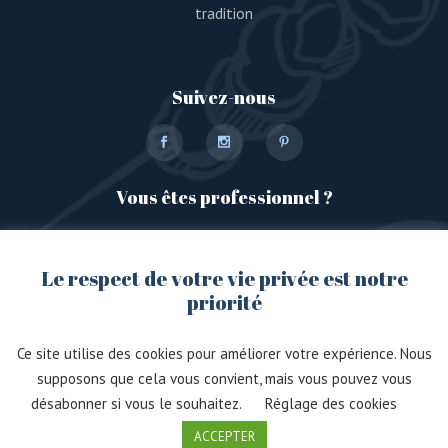
tradition
Suivez-nous
Vous êtes professionnel ?
Rendez-vous sur notre plateforme dédiée
Le respect de votre vie privée est notre
priorité
Ce site utilise des cookies pour améliorer votre expérience. Nous
supposons que cela vous convient, mais vous pouvez vous
désabonner si vous le souhaitez.
Réglage des cookies
© 2021, Mosaïque. Créé avec passion par
ACCEPTER
Immersive.